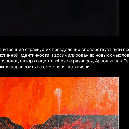
внутренние страхи, а их преодоление способствует пути п
истинной идентичности и ассимилированию новых смыслов 
ополог, автор концепта «rites de passage», Арнольд ван Ге
ожно переносить на само понятие «жизни».